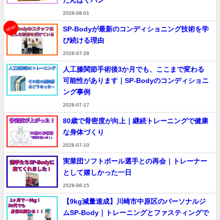
たんぱくパン
2026-08-01
NEW!
SP-Bodyが最新のコンディショニング技術を学
び続ける理由
2026-07-28
人工膝関節手術後3か月でも、ここまで変わる
可能性があります｜SP-Bodyのコンディショニ
ング事例
2026-07-17
80歳で骨密度が向上｜継続トレーニングで健康
な身体づくり
2026-07-10
実業団ソフトボール選手との再会｜トレーナー
として嬉しかった一日
2026-06-15
【9kg減量達成】川崎市中原区のパーソナルジ
ムSP-Body｜トレーニングとファスティングで