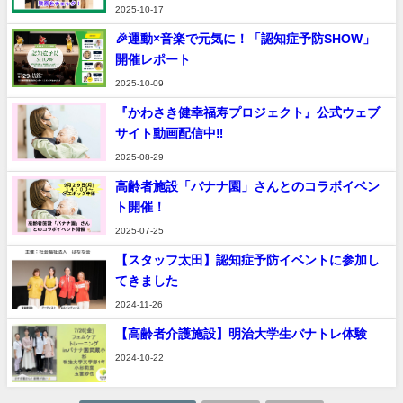
2025-10-17
🎉運動×音楽で元気に！「認知症予防SHOW」
開催レポート
2025-10-09
『かわさき健幸福寿プロジェクト』公式ウェブ
サイト動画配信中‼️
2025-08-29
高齢者施設「バナナ園」さんとのコラボイベン
ト開催！
2025-07-25
【スタッフ太田】認知症予防イベントに参加し
てきました
2024-11-26
【高齢者介護施設】明治大学生バナトレ体験
2024-10-22