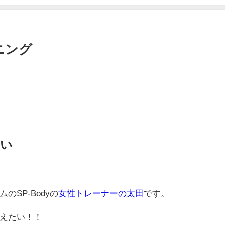
ニング
たい
SP-Bodyの
女性トレーナーの太田
です。
えたい！！