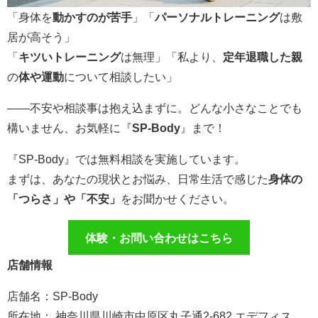
「身体を
動かすのが苦手
」「
パーソナルトレーニング
は敷
居が高そう」
「
キツいトレーニング
は無理」「私より、
定年退職した親
の
体や運動
について相談したい」
――不安や相談事は抱え込まずに。どんな小さなことでも
構いません、お気軽に『
SP-Body
』まで！
『SP-Body』では無料相談を実施しています。
まずは、あなたの現状とお悩み、日常生活で感じた
身体の
「つらさ」や「不安」
をお聞かせください。
体験・お問い合わせはこちら
店舗情報
店舗名：SP-Body
所在地： 神奈川県川崎市中原区丸子通2-682 エデフィス