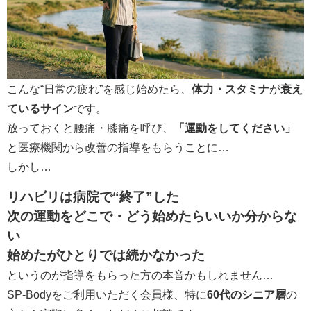
こんな“日常の疲れ”を感じ始めたら、
体力・スタミナ
が
衰え
ているサイン
です。
放っておくと腰痛・膝痛を呼び、
「運動をしてください」
と医療機関から改善の指導をもらうことに…
しかし…
リハビリは病院で“終了”した
次の運動をどこで・どう始めたらいいか分からな
い
始めたがひとりでは続かなかった
というのが指導をもらった方の本音かもしれません…
SP-Bodyをご利用いただく会員様、特に
60代のシニア層
の